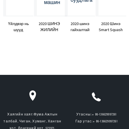
Үйлдвэр нь
2020 ШИНЭ
2020 шинэ
2020 Шинэ
шууд
ЖИЛИЙН
гайхалтай
Smart Squash
төлөвлөж
КОРК
сагсан
Ball Feeding
буй
ХУДАЛДААНЫ
бөмбөгийн
сургалт ...
ширээний
МАШИК
машин
теннисний
зорчигчийн
сургалт
буудлага
Хаягийн хаяг:
Фума Ажлын
Утасны:
+ 86-136629997261
талбай, Чиган, Хуманг, Ханган
Гар утас:
+ 86-136629997261
хот, Донгений хот, 523921,