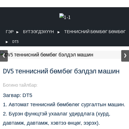
ГЭР
БҮТЭЭГДЭХҮҮН
ТЕННИСНИЙ БӨМБӨГ БӨМБӨГ
DT5
DV5 теннисний бөмбөг бэлдэл машин
Богино тайлбар:
Загвар: DT5
1. Автомат теннисний бөмбөлөг сургалтын машин.
2. Бүрэн функцтэй ухаалаг удирдлага (хурд,
давтамж, давтамж, хэвтээ өнцөг, ээрэх).