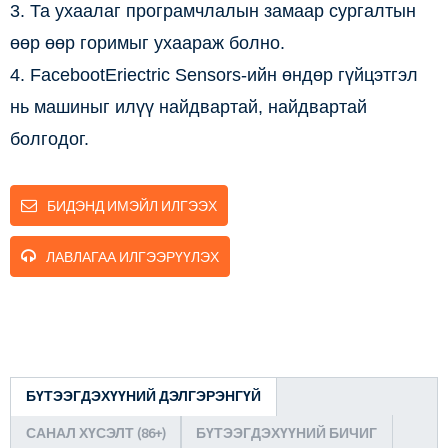
3. Та ухаалаг програмчлалын замаар сургалтын
өөр өөр горимыг ухаараж болно.
4. FacebootEriectric Sensors-ийн өндөр гүйцэтгэл
нь машиныг илүү найдвартай, найдвартай
болгодог.
БИДЭНД ИМЭЙЛ ИЛГЭЭХ
ЛАВЛАГАА ИЛГЭЭРҮҮЛЭХ
БҮТЭЭГДЭХҮҮНИЙ ДЭЛГЭРЭНГҮЙ
САНАЛ ХҮСЭЛТ (86+)
БҮТЭЭГДЭХҮҮНИЙ БИЧИГ