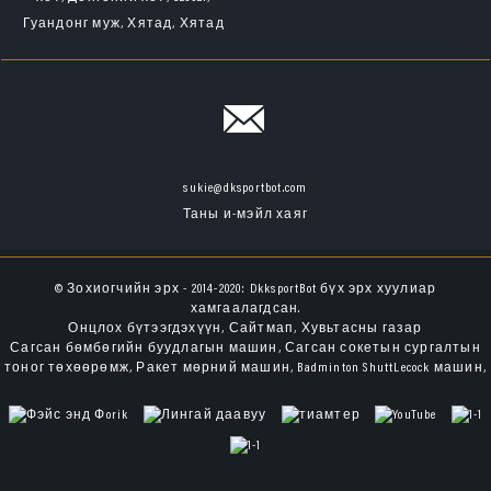
Гуандонг муж, Хятад, Хятад
sukie@dksportbot.com
Таны и-мэйл хаяг
© Зохиогчийн эрх - 2014-2020: DkksportBot бүх эрх хуулиар
хамгаалагдсан.
Онцлох бүтээгдэхүүн
,
Сайтмап
,
Хувьтасны газар
Сагсан бөмбөгийн буудлагын машин
,
Сагсан сокетын сургалтын
тоног төхөөрөмж
,
Ракет мөрний машин
,
Badminton ShuttLecock машин
,