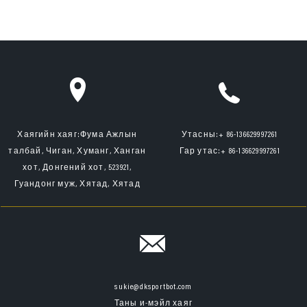
Хаягийн хаяг:
Фума Ажлын
Утасны:
+ 86-136629997261
талбай, Чиган, Хуманг, Ханган
Гар утас:
+ 86-136629997261
хот, Донгений хот, 523921,
Гуандонг муж, Хятад, Хятад
sukie@dksportbot.com
Таны и-мэйл хаяг