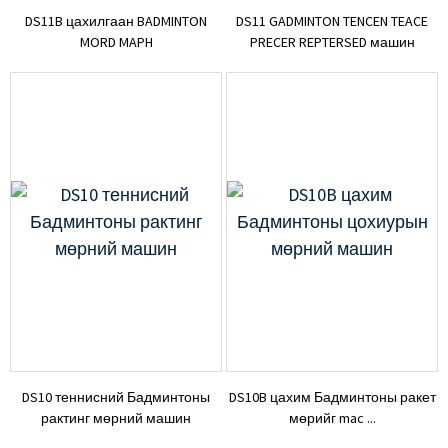
DS11B цахилгаан BADMINTON
DS11 GADMINTON TENCEN TEACE
MORD MAPH
PRECER REPTERSED машин
DS10 теннисний Бадминтоны
DS10B цахим Бадминтоны ракет
рактинг мөрний машин
мөрийг mac ...