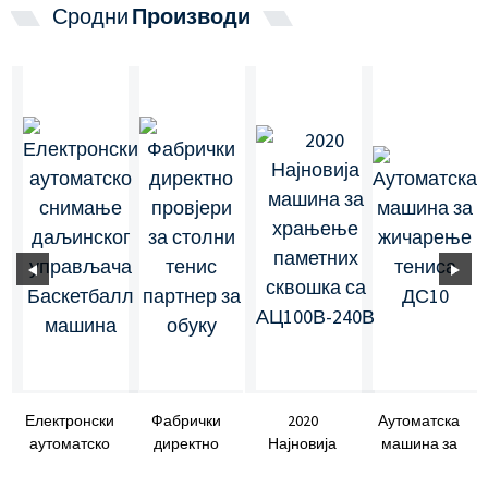
Сродни
Производи
Електронски
Фабрички
2020
Аутоматска
аутоматско
директно
Најновија
машина за
снимање
провјери за
обука за
жичарење