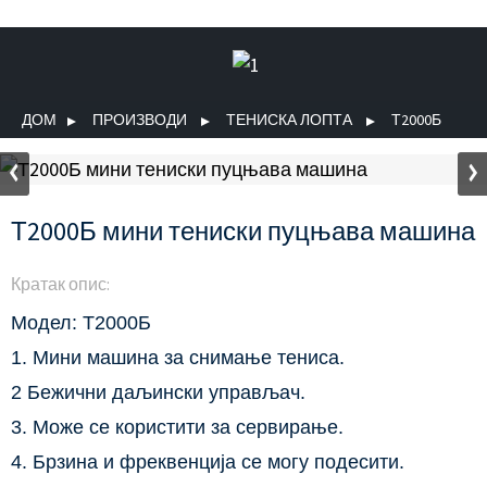
ДОМ
ПРОИЗВОДИ
ТЕНИСКА ЛОПТА
Т2000Б
Т2000Б мини тениски пуцњава машина
Кратак опис:
Модел: Т2000Б
1. Мини машина за снимање тениса.
2 Бежични даљински управљач.
3. Може се користити за сервирање.
4. Брзина и фреквенција се могу подесити.