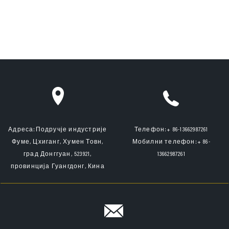
удаљеног
столни тенис
храњење
тениса ДС10
управљачког
партнер за
куглица
корпа ...
обуку
паметног
скуаха ...
Адреса:
Подручје индустрије
Телефон:
+ 86-13662987261
Фуме, Цхиганг, Хумен Товн,
Мобилни телефон:
+ 86-
град Донггуан, 523921,
13662987261
провинција Гуангдонг, Кина