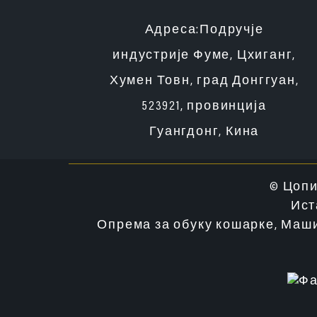
Адреса:
Подручје
индустрије Фуме, Цхиганг,
Хумен Товн, град Донггуан,
523921, провинција
Гуангдонг, Кина
© Цопи
Ист
Опрема за обуку кошарке
,
Маши