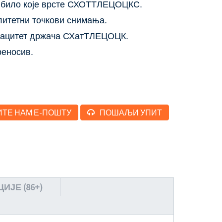
а било које врсте СХОТТЛЕЦОЦКС.
литетни точкови снимања.
апацитет држача СХатТЛЕЦОЦК.
реносив.
ТЕ НАМ Е-ПОШТУ
ПОШАЉИ УПИТ
ЈЕ (86+)