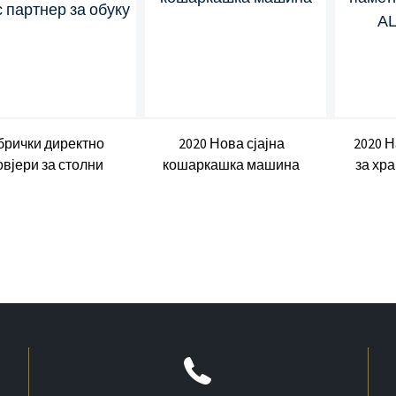
брички директно
2020 Нова сјајна
2020 Н
вјери за столни
кошаркашка машина
за хр
нис партнер за
памет
обуку