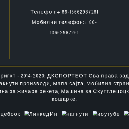
Телефон:
+ 86-13662987261
Мобилни телефон:
+ 86-
13662987261
ригхт - 2014-2020: ДКСПОРТБОТ Сва права за
акнути производи
,
Мапа сајта
,
Мобилна стра
на за жичаре рекета
,
Машина за Схуттлецоц
кошарке
,