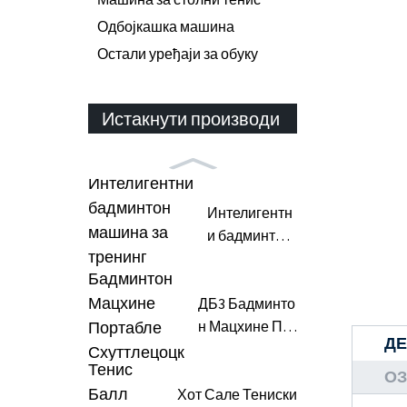
Одбојкашка машина
Остали уређаји за обуку
Истакнути производи
Интелигентн
и бадминтон
воз ...
ДБ3 Бадминто
н Мацхине По
Д
рта ...
ОЗ
Хот Сале Тениски