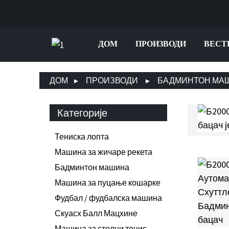
ДОМ
ПРОИЗВОДИ
ВЕСТ
ДОМ
ПРОИЗВОДИ
БАДМИНТОН МА
Категорије
Тениска лопта
Машина за жичаре рекета
Бадминтон машина
Машина за пуцање кошарке
Фудбал / фудбалска машина
Скуасх Балл Мацхине
Машина за столни тенис