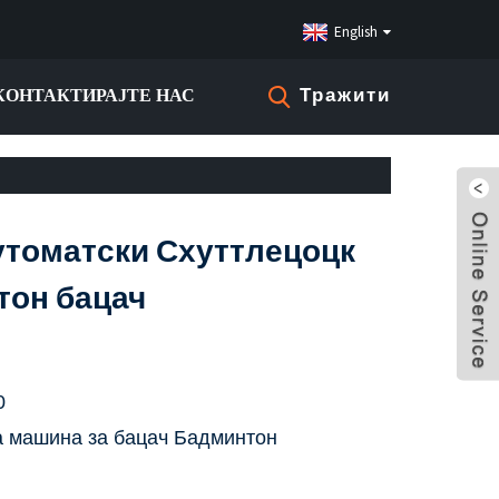
English
КОНТАКТИРАЈТЕ НАС
Тражити
утоматски Схуттлецоцк
тон бацач
0
а машина за бацач Бадминтон