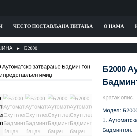
И
ЧЕСТО ПОСТАВЉАНА ПИТАЊА
О НАМА
ШИНА
Б2000
Б2000 А
Бадмин
Кратак опис:
Модел: Б200
1. Аутоматск
Бадминтон.