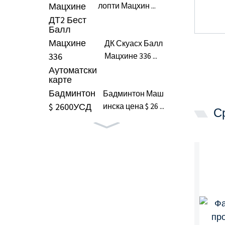
лопти Мацхин ...
ДК Скуасх Балл
Мацхине 336 ...
Бадминтон Маш
инска цена $ 26 ...
С