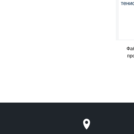
Фа
про
те