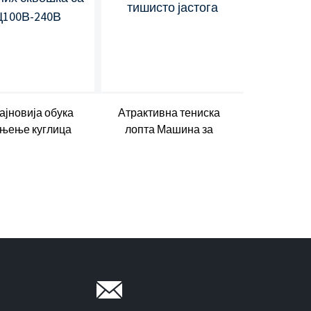
ајновија обука
Атрактивна тениска
Аутомат
ањење куглица
лопта Машина за
за пуца
ног скуаха ...
тишисто јастога
за 