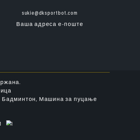
sukie@dksportbot.com
Ваша адреса е-поште
држана.
ница
к Бадминтон
,
Машина за пуцање