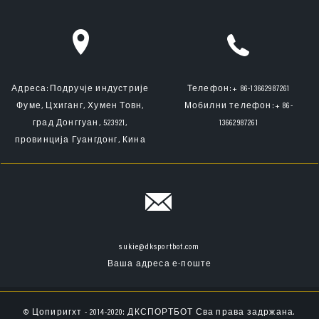
Адреса:
Подручје индустрије
Телефон:
+ 86-13662987261
Фуме, Цхиганг, Хумен Товн,
Мобилни телефон:
+ 86-
град Донггуан, 523921,
13662987261
провинција Гуангдонг, Кина
sukie@dksportbot.com
Ваша адреса е-поште
© Цопиригхт - 2014-2020: ДКСПОРТБОТ Сва права задржана.