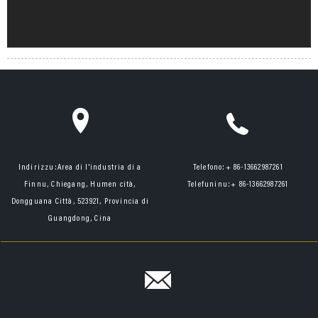
Indirizzu:
Area di l'industria di a
Telefono:
+ 86-13662987261
Finnu, Chiegang, Humen cità,
Telefuninu:
+ 86-13662987261
Dongguana Città, 523921, Provincia di
Guangdong, Cina