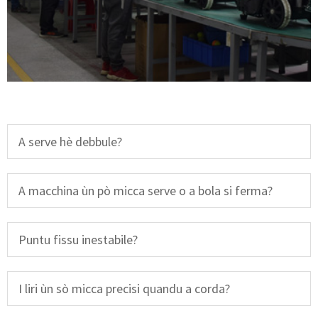
A serve hè debbule?
A macchina ùn pò micca serve o a bola si ferma?
Puntu fissu inestabile?
I liri ùn sò micca precisi quandu a corda?