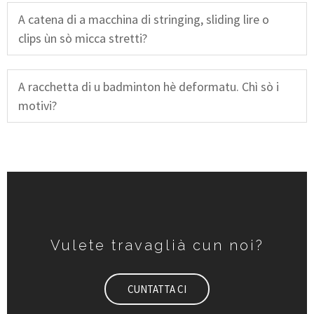
A catena di a macchina di stringing, sliding lire o
clips ùn sò micca stretti?
A racchetta di u badminton hè deformatu. Chì sò i
motivi?
Vulete travaglià cun noi?
CUNTATTA CI