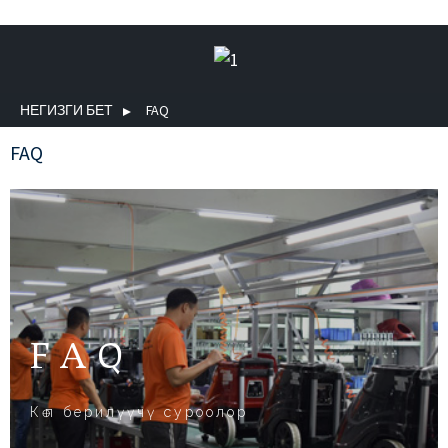
НЕГИЗГИ БЕТ
FAQ
FAQ
FAQ
Көп берилүүчү суроолор