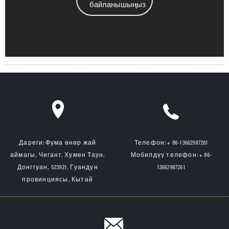
байланышыңыз
Дареги:
Фума өнөр жай
Телефон:
+ 86-13662987261
аймагы, Чиганг, Хумен Таун,
Мобилдүү телефон:
+ 86-
Донггуан, 523921, Гуандун
13662987261
провинциясы, Кытай