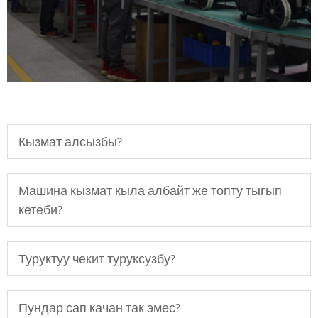
Кызмат алсызбы?
Машина кызмат кыла албайт же топту тыгып
кетеби?
Туруктуу чекит туруксузбу?
Пундар сап качан так эмес?