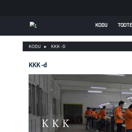
KODU
TOOT
KODU
KKK -D
KKK -d
KKK