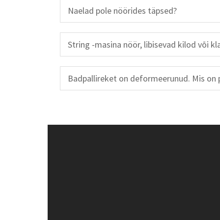
Naelad pole nöörides täpsed?
String -masina nöör, libisevad kilod või k
Badpallireket on deformeerunud. Mis on 