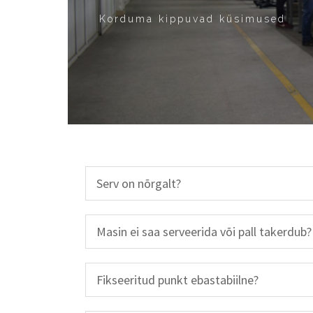
Korduma kippuvad küsimused
Serv on nõrgalt?
Masin ei saa serveerida või pall takerdub?
Fikseeritud punkt ebastabiilne?