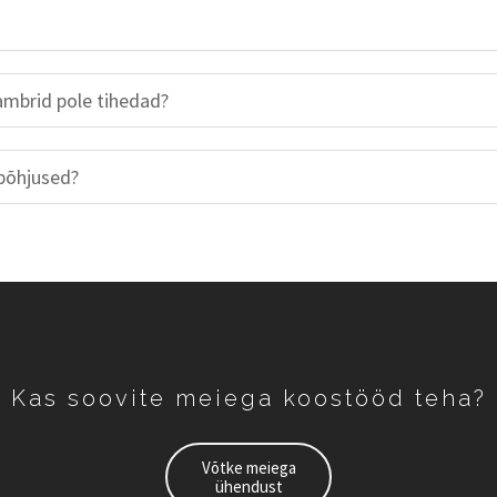
lambrid pole tihedad?
põhjused?
Kas soovite meiega koostööd teha?
Võtke meiega
ühendust