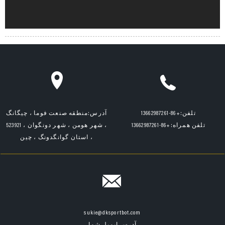
تلفن:
+86-13662987261
آدرس:
منطقه صنعت فوما ، چیگانگ
تلفن همراه:
+86-13662987261
، شهر هومن ، شهر دونگوان ، 523921
، استان گوانگدونگ ، چین
sukie@dksportbot.com